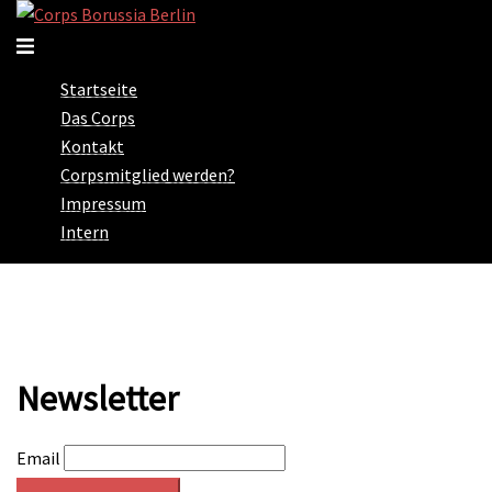
Zum
Inhalt
Menü
springen
umschalten
Startseite
Das Corps
Kontakt
Corpsmitglied werden?
Impressum
Intern
Newsletter
Email