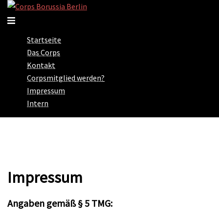
Zum
Inhalt
Menü
springen
umschalten
Startseite
Das Corps
Kontakt
Corpsmitglied werden?
Impressum
Intern
Impressum
Angaben gemäß § 5 TMG: