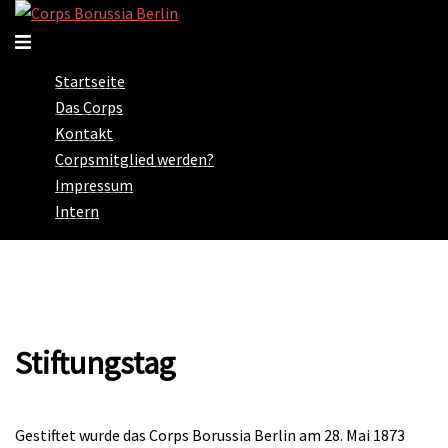
Zum
Inhalt
Menü
springen
umschalten
Startseite
Das Corps
Kontakt
Corpsmitglied werden?
Impressum
Intern
Stiftungstag
Gestiftet wurde das Corps Borussia Berlin am 28. Mai 1873